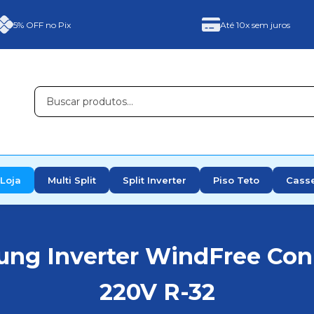
5% OFF no Pix
Até 10x sem juros
Loja
Multi Split
Split Inverter
Piso Teto
Cass
ng Inverter WindFree Conn
220V R-32