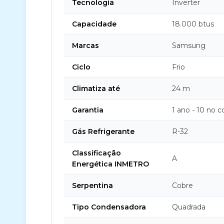
Tecnologia
Inverter
Capacidade
18.000 btus
Marcas
Samsung
Ciclo
Frio
Climatiza até
24 m
Garantia
1 ano - 10 no 
Gás Refrigerante
R-32
Classificação
A
Energética INMETRO
Serpentina
Cobre
Tipo Condensadora
Quadrada