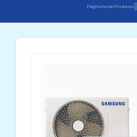
›
›
Página Inicial
Produtos