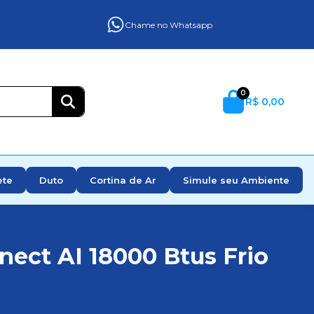
Chame no Whatsapp
0
R$ 0,00
ete
Duto
Cortina de Ar
Simule seu Ambiente
ect AI 18000 Btus Frio