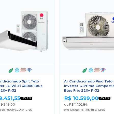
ndicionado Split Teto
Ar Condicionado Piso Teto
ter LG Wi-Fi 48000 Btus
Inverter G-Prime Compact 
220v R-32
Btus Frio 220v R-32
9.451,55
R$ 10.599,00
-5% PIX
-5% PIX
 9.949,00
ou R$ 11.156,84
 de R$ 994,90 s/ juros
em 10x de R$ 1.115,68 s/ juros