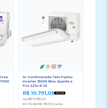
 Gree
Ar Condicionado Teto Fujitsu
57000
Inverter 35000 Btus Quente e
Frio 220v R-32
R$ 10.791,05
-5% PIX
ou R$ 11.359,00
em 10x de R$ 1.135,90 s/ juros