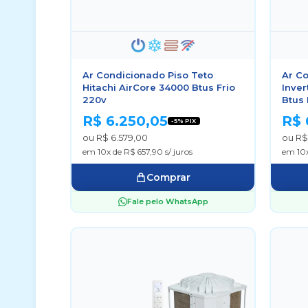
Ar Condicionado Piso Teto
Ar Co
Hitachi AirCore 34000 Btus Frio
Inver
220v
Btus 
R$ 6.250,05
R$ 
-5% PIX
ou R$ 6.579,00
ou R$
em 10x de R$ 657,90 s/ juros
em 10x
Comprar
Fale pelo WhatsApp