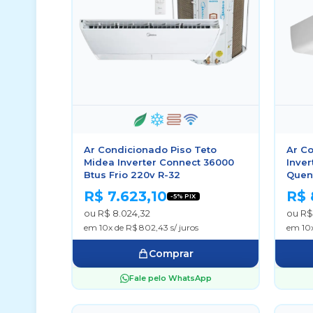
Ar Condicionado Piso Teto
Ar Co
Midea Inverter Connect 36000
Inver
Btus Frio 220v R-32
Quent
R$ 7.623,10
R$ 
-5% PIX
ou R$ 8.024,32
ou R$
em 10x de R$ 802,43 s/ juros
em 10x
Comprar
Fale pelo WhatsApp