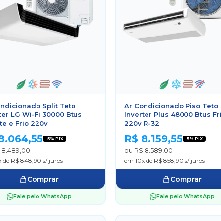
ndicionado Split Teto
Ar Condicionado Piso Teto 
ter LG Wi-Fi 30000 Btus
Inverter Plus 48000 Btus Fr
e e Frio 220v
220v R-32
8.064,55
R$ 8.159,55
-5% PIX
-5% PIX
 8.489,00
ou R$ 8.589,00
 de R$ 848,90 s/ juros
em 10x de R$ 858,90 s/ juros
Comprar
Comprar
Fale pelo WhatsApp
Fale pelo WhatsApp