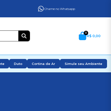
Chame no Whatsapp
0
R$ 0,00
ete
Duto
Cortina de Ar
Simule seu Ambiente