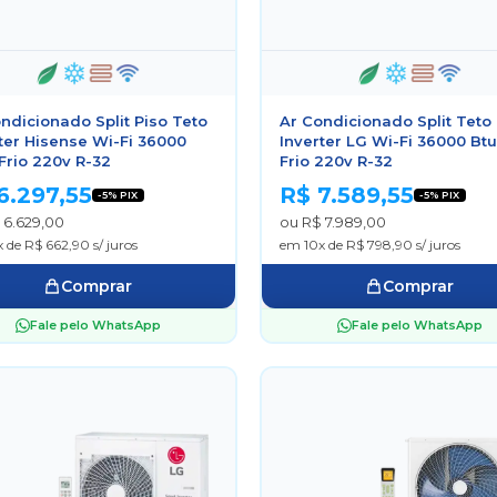
ndicionado Split Piso Teto
Ar Condicionado Split Teto
ter Hisense Wi-Fi 36000
Inverter LG Wi-Fi 36000 Bt
Frio 220v R-32
Frio 220v R-32
6.297,55
R$ 7.589,55
-5% PIX
-5% PIX
 6.629,00
ou R$ 7.989,00
 de R$ 662,90 s/ juros
em 10x de R$ 798,90 s/ juros
Comprar
Comprar
Fale pelo WhatsApp
Fale pelo WhatsApp