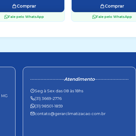
Comprar
Comprar
Fale pelo WhatsApp
Fale pelo WhatsApp
Atendimento
Seg à Sex das 08 às 18hs
- MG
(31) 3669-2776
(31) 98501-1859
contato@gerarclimatizacao.com.br