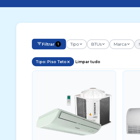
Filtrar
Tipo
BTUs
Marca
1
Tipo: Piso Teto
Limpar tudo