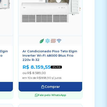
Elgin
Ar Condicionado Piso Teto Elgin
io
Inverter Wi-Fi 48000 Btus Frio
220v R-32
R$ 8.159,55
-5% PIX
ou R$ 8.589,00
em 10x de R$ 858,90 s/ juros
Comprar
Fale pelo WhatsApp