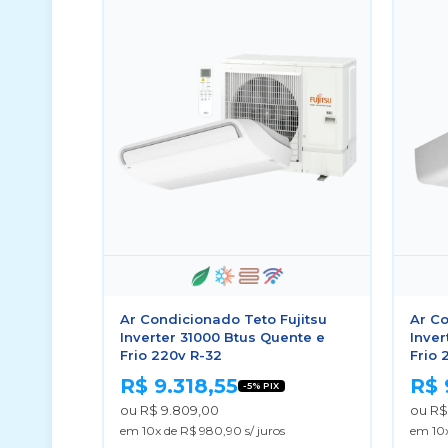
Ar Condicionado Teto Fujitsu
Ar Co
Inverter 31000 Btus Quente e
Inver
Frio 220v R-32
Frio 
R$ 9.318,55
R$ 
-5% PIX
ou R$ 9.809,00
ou R$
em 10x de R$ 980,90 s/ juros
em 10x