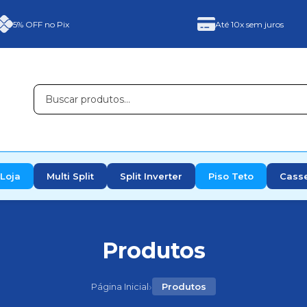
5% OFF no Pix
Até 10x sem juros
Loja
Multi Split
Split Inverter
Piso Teto
Cass
Produtos
›
Página Inicial
Produtos