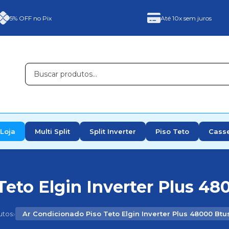
5% OFF no Pix
Até 10x sem juros
Loja
Multi Split
Split Inverter
Piso Teto
Cass
eto Elgin Inverter Plus 48
›
utos
Ar Condicionado Piso Teto Elgin Inverter Plus 48000 Btu