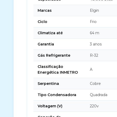
Marcas
Elgin
Ciclo
Frio
Climatiza até
64 m
Garantia
3 anos
Gás Refrigerante
R-32
Classificação
A
Energética INMETRO
Serpentina
Cobre
Tipo Condensadora
Quadrada
Voltagem (V)
220v