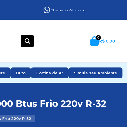
Chame no Whatsapp
0
R$ 0,00
ete
Duto
Cortina de Ar
Simule seu Ambiente
000 Btus Frio 220v R-32
s Frio 220v R-32