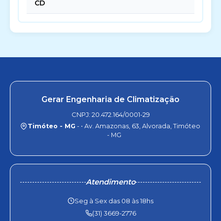
CD
Gerar Engenharia de Climatização
CNPJ: 20.472.164/0001-29
Timóteo - MG
- • Av. Amazonas, 63, Alvorada, Timóteo
- MG
Atendimento
Seg à Sex das 08 às 18hs
(31) 3669-2776