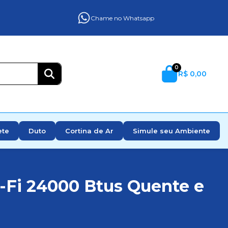
Chame no Whatsapp
0
R$ 0,00
ete
Duto
Cortina de Ar
Simule seu Ambiente
-Fi 24000 Btus Quente e