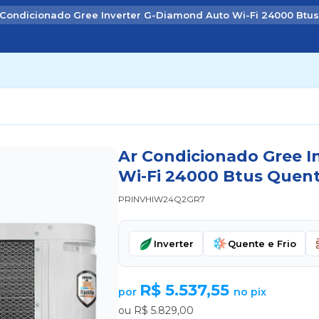
 Condicionado Gree Inverter G-Diamond Auto Wi-Fi 24000 Btus
Ar Condicionado Gree I
Wi-Fi 24000 Btus Quente
PRINVHIW24Q2GR7
Inverter
Quente e Frio
R$ 5.537,55
por
no pix
ou R$ 5.829,00