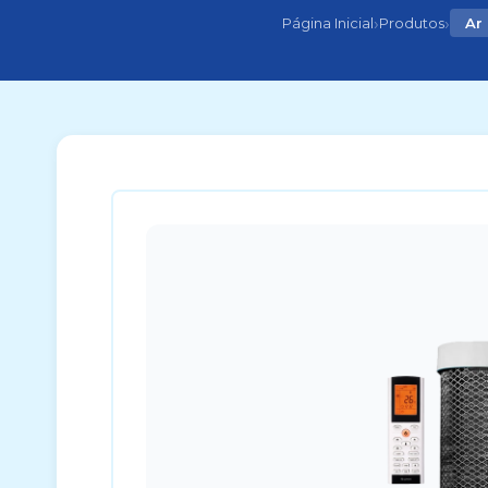
›
›
Página Inicial
Produtos
Ar