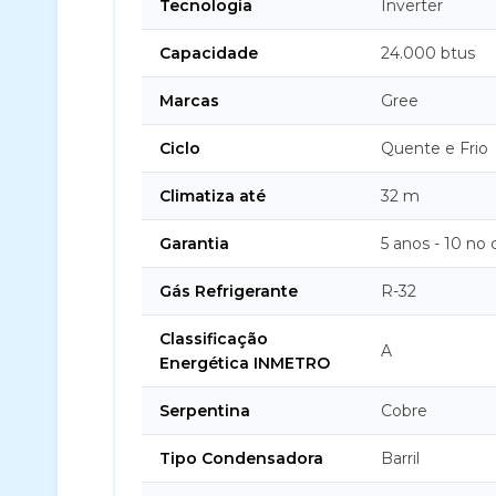
Tecnologia
Inverter
Capacidade
24.000 btus
Marcas
Gree
Ciclo
Quente e Frio
Climatiza até
32 m
Garantia
5 anos - 10 no
Gás Refrigerante
R-32
Classificação
A
Energética INMETRO
Serpentina
Cobre
Tipo Condensadora
Barril