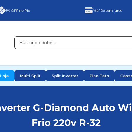
5% OFF no Pix
Até 10x sem juros
Loja
Multi Split
Split Inverter
Piso Teto
Cass
nverter G-Diamond Auto Wi
Frio 220v R-32