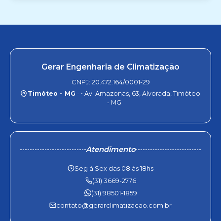
Gerar Engenharia de Climatização
CNPJ: 20.472.164/0001-29
Timóteo - MG
- • Av. Amazonas, 63, Alvorada, Timóteo
- MG
Atendimento
Seg à Sex das 08 às 18hs
(31) 3669-2776
(31) 98501-1859
contato@gerarclimatizacao.com.br