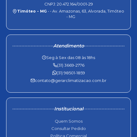
CNPJ: 20.472.164/0001-29
Timóteo - MG
- • Av. Amazonas, 63, Alvorada, Timóteo
- MG
Atendimento
Seg à Sex das 08 às 18hs
(31) 3669-2776
(31) 98501-1859
contato@gerarclimatizacao.com.br
Institucional
Quem Somos
Consultar Pedido
Política Comercial